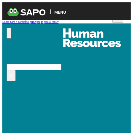
MENU
Saltar para o conteúdo principal
Ir para o footer
Pesquisar no site
Pesquisar
×