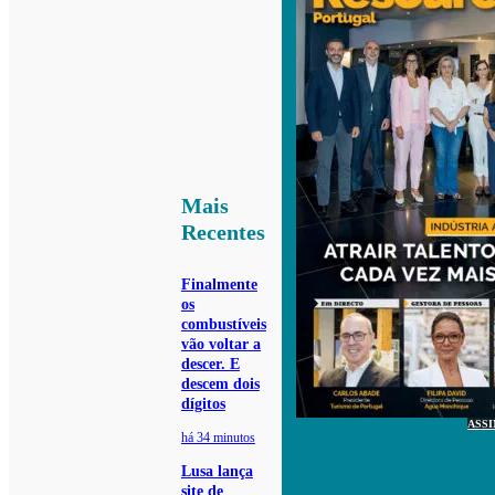
Mais
Recentes
Finalmente
os
combustíveis
vão voltar a
descer. E
descem dois
dígitos
ASS
há 34 minutos
Lusa lança
site de