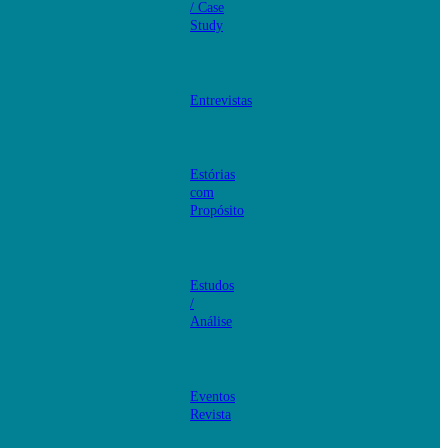
/ Case
Study
Entrevistas
Estórias
com
Propósito
Estudos
/
Análise
Eventos
Revista