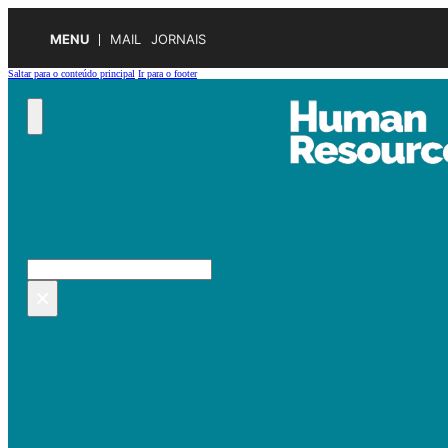
MENU
MAIL
JORNAIS
Saltar para o conteúdo principal
Ir para o footer
Pesquisar no site
Pesquisar
×