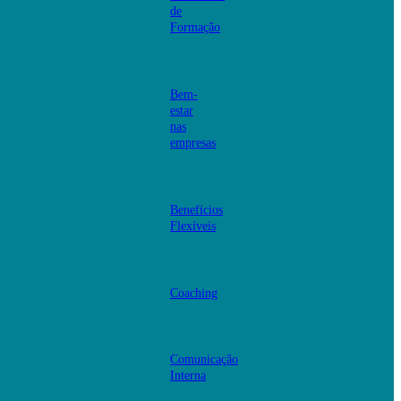
de
Formação
Bem-
estar
nas
empresas
Benefícios
Flexíveis
Coaching
Comunicação
Interna