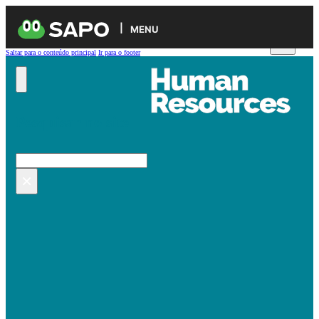
MENU
Saltar para o conteúdo principal
Ir para o footer
Pesquisar no site
Pesquisar
×