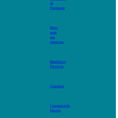
de
Formação
Bem-
estar
nas
empresas
Benefícios
Flexíveis
Coaching
Comunicação
Interna