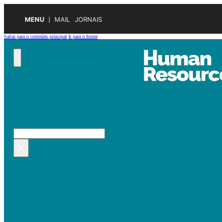
MENU
MAIL
JORNAIS
Saltar para o conteúdo principal
Ir para o footer
Pesquisar no site
Pesquisar
×