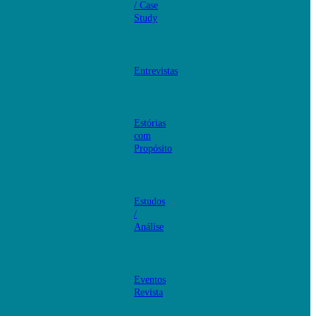
/ Case
Study
Entrevistas
Estórias
com
Propósito
Estudos
/
Análise
Eventos
Revista