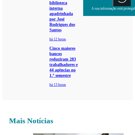
biblioteca
interna
A sua informação está protegida
apadrinhada
por José
Rodrigues dos
Santos
há 12 horas
Cinco maiores
bancos
reduziram 283
trabalhadores e
44 agências no
1.º semestre
há 13 horas
Mais Notícias