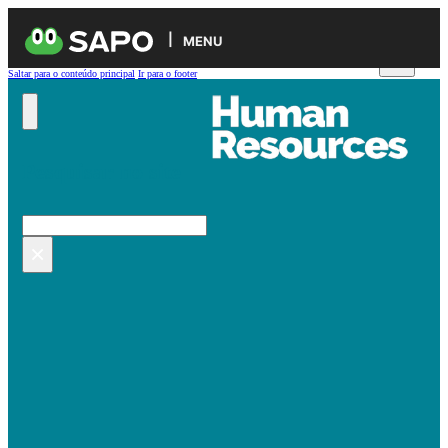
MENU
Saltar para o conteúdo principal
Ir para o footer
Pesquisar no site
Pesquisar
×