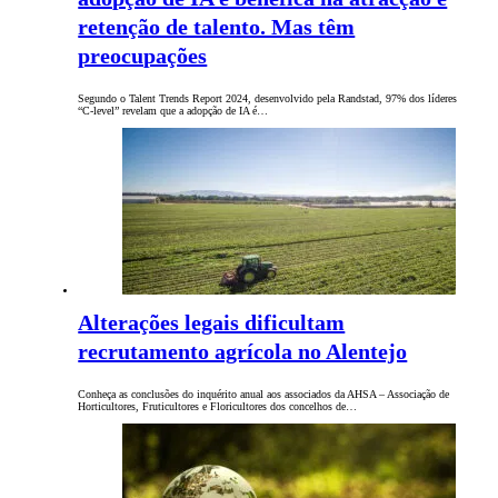
retenção de talento. Mas têm
preocupações
Segundo o Talent Trends Report 2024, desenvolvido pela Randstad, 97% dos líderes
“C-level” revelam que a adopção de IA é…
Alterações legais dificultam
recrutamento agrícola no Alentejo
Conheça as conclusões do inquérito anual aos associados da AHSA – Associação de
Horticultores, Fruticultores e Floricultores dos concelhos de…