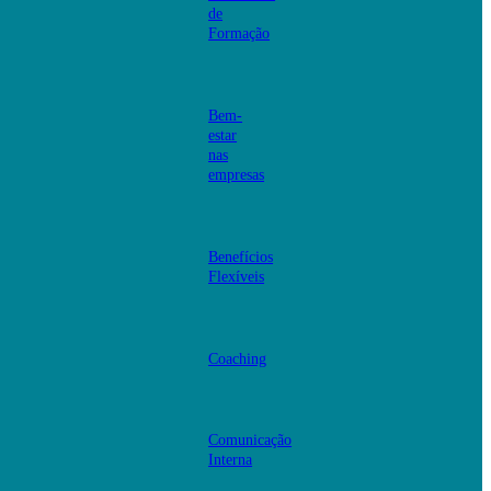
de
Formação
Bem-
estar
nas
empresas
Benefícios
Flexíveis
Coaching
Comunicação
Interna