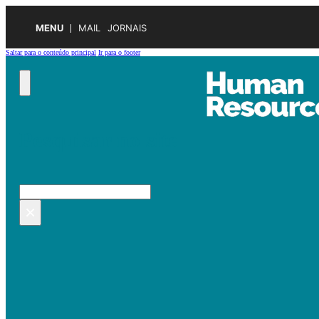
MENU
MAIL
JORNAIS
Saltar para o conteúdo principal
Ir para o footer
Pesquisar no site
Pesquisar
×