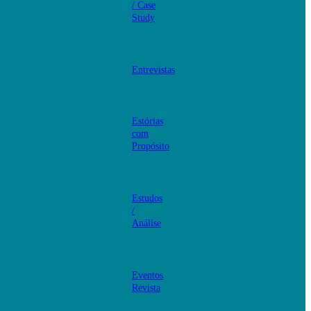
/ Case
Study
Entrevistas
Estórias
com
Propósito
Estudos
/
Análise
Eventos
Revista