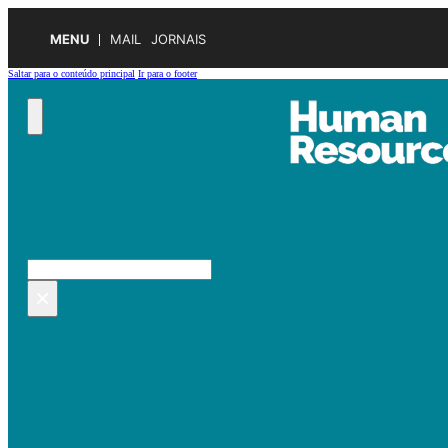
MENU
MAIL
JORNAIS
Saltar para o conteúdo principal
Ir para o footer
Pesquisar no site
Pesquisar
×