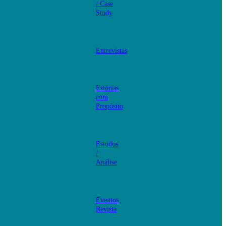
/ Case
Study
Entrevistas
Estórias
com
Propósito
Estudos
/
Análise
Eventos
Revista