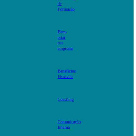
de
Formação
Bem-
estar
nas
empresas
Benefícios
Flexíveis
Coaching
Comunicação
Interna