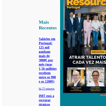
Mais
Recentes
Salários em
Portugal:
125 mil
ganham
mais de
3000€ por
mês (mas
1,56 milhões
recebem
entre os 900
e os 1200€)
há 25 minutos
ASSI
IMT está a
recrutar
técnicos