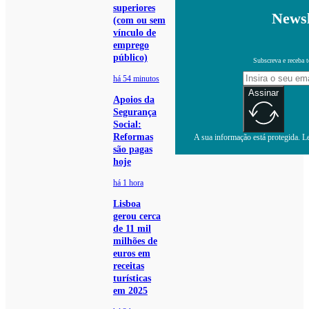
superiores
Newsl
(com ou sem
vínculo de
emprego
público)
Subscreva e receba 
há 54 minutos
Assinar
Apoios da
Segurança
Social:
Reformas
A sua informação está protegida. Le
são pagas
hoje
há 1 hora
Lisboa
gerou cerca
de 11 mil
milhões de
euros em
receitas
turísticas
em 2025