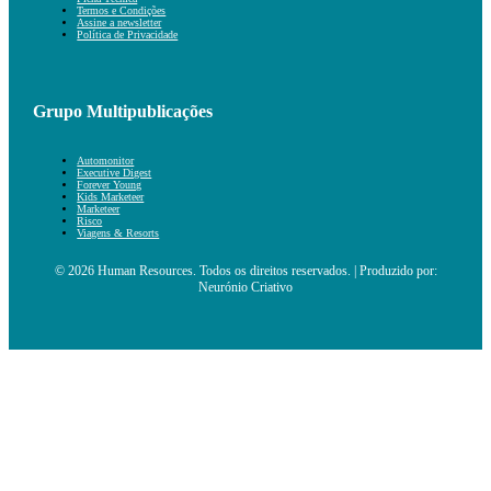
Termos e Condições
Assine a newsletter
Política de Privacidade
Grupo Multipublicações
Automonitor
Executive Digest
Forever Young
Kids Marketeer
Marketeer
Risco
Viagens & Resorts
© 2026 Human Resources. Todos os direitos reservados. | Produzido por:
Neurónio Criativo