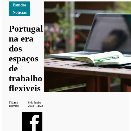
Estudos
Notícias
Portugal
na era
dos
espaços
de
trabalho
flexíveis
Titiana
6 de Junho
Barroso
2018 | 11:22