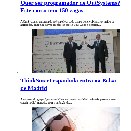
Quer ser programador de OutSystems?
Este curso tem 150 vagas
A OutSystems, empresa de software low-code para o desenvolvimento rápido de
aplicações, anunciou novas edições da escola Low-Code a decorrer…
ThinkSmart espanhola entra na Bolsa
de Madrid
A empresa do grupo Egor especialista em Incentivos Motivacionais passou a estar
cotada no 2.º mercado, com a ambição de…