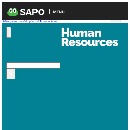
MENU
Saltar para o conteúdo principal
Ir para o footer
Pesquisar no site
Pesquisar
×