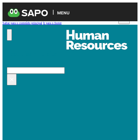
MENU
Saltar para o conteúdo principal
Ir para o footer
Pesquisar no site
Pesquisar
×