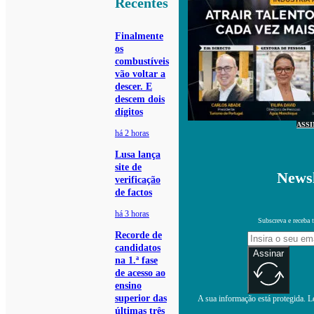
Recentes
Finalmente
os
combustíveis
vão voltar a
descer. E
descem dois
dígitos
ASS
há 2 horas
Lusa lança
site de
Newsl
verificação
de factos
há 3 horas
Subscreva e receba 
Recorde de
candidatos
Assinar
na 1.ª fase
de acesso ao
ensino
superior das
A sua informação está protegida. Le
últimas três