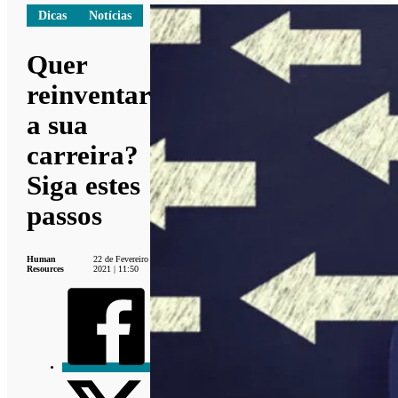
Dicas
Notícias
Quer
reinventar
a sua
carreira?
Siga estes
passos
Human
22 de Fevereiro
Resources
2021 | 11:50