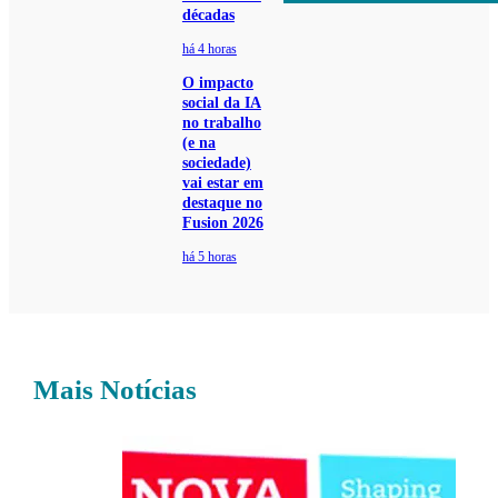
décadas
há 4 horas
O impacto
social da IA
no trabalho
(e na
sociedade)
vai estar em
destaque no
Fusion 2026
há 5 horas
Mais Notícias