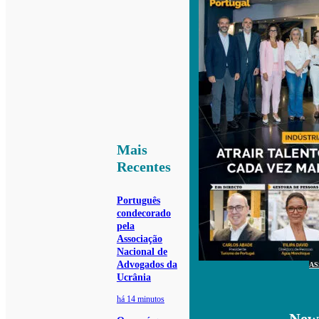
Mais
Recentes
Português
condecorado
pela
Associação
Nacional de
Advogados da
AS
Ucrânia
há 14 minutos
News