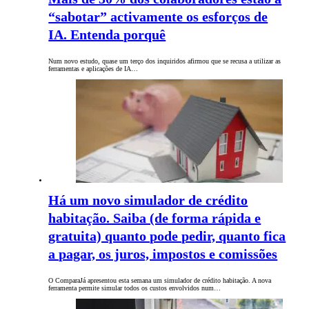
“sabotar” activamente os esforços de
IA. Entenda porquê
Num novo estudo, quase um terço dos inquiridos afirmou que se recusa a utilizar as
ferramentas e aplicações de IA…
Há um novo simulador de crédito
habitação. Saiba (de forma rápida e
gratuita) quanto pode pedir, quanto fica
a pagar, os juros, impostos e comissões
O ComparaJá apresentou esta semana um simulador de crédito habitação. A nova
ferramenta permite simular todos os custos envolvidos num…