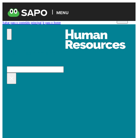
MENU
Saltar para o conteúdo principal
Ir para o footer
Pesquisar no site
Pesquisar
×