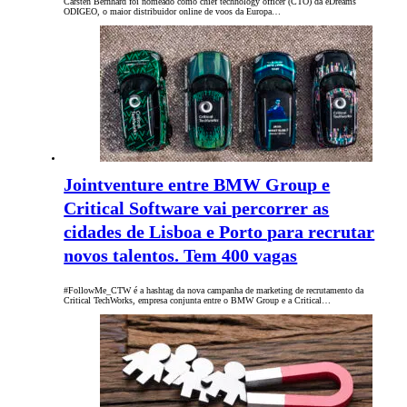
Carsten Bernhard foi nomeado como chief technology officer (CTO) da eDreams
ODIGEO, o maior distribuidor online de voos da Europa…
Jointventure entre BMW Group e
Critical Software vai percorrer as
cidades de Lisboa e Porto para recrutar
novos talentos. Tem 400 vagas
#FollowMe_CTW é a hashtag da nova campanha de marketing de recrutamento da
Critical TechWorks, empresa conjunta entre o BMW Group e a Critical…