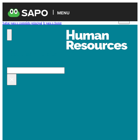
MENU
Saltar para o conteúdo principal
Ir para o footer
Pesquisar no site
Pesquisar
×