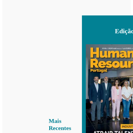
Ediçã
Mais
Recentes