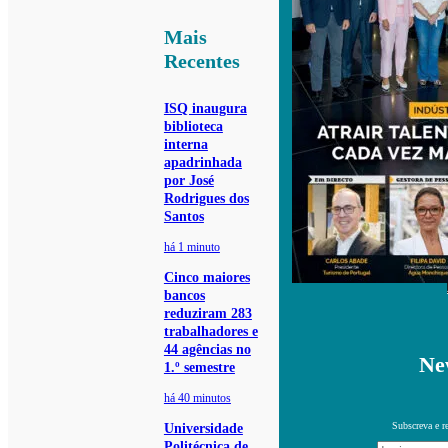
Mais
Recentes
ISQ inaugura
biblioteca
interna
apadrinhada
por José
Rodrigues dos
Santos
há 1 minuto
Cinco maiores
bancos
reduziram 283
trabalhadores e
44 agências no
Ne
1.º semestre
há 40 minutos
Subscreva e r
Universidade
Politécnica de