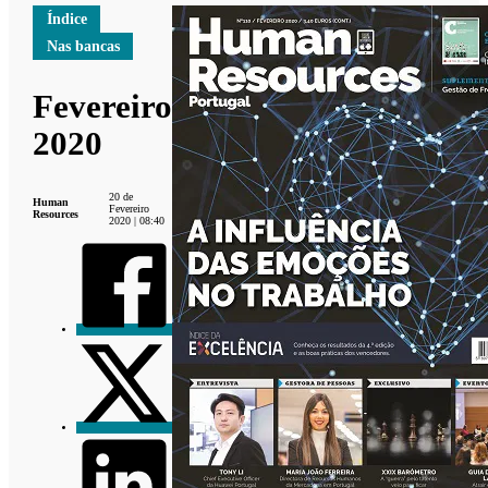
Índice
Nas bancas
Fevereiro
2020
20 de
Human
Fevereiro
Resources
2020 | 08:40