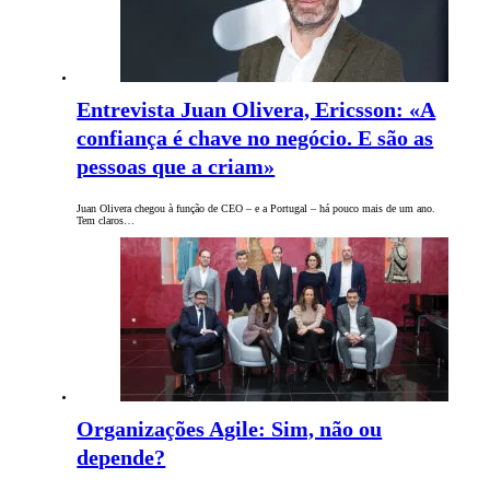
Entrevista Juan Olivera, Ericsson: «A
confiança é chave no negócio. E são as
pessoas que a criam»
Juan Olivera chegou à função de CEO – e a Portugal – há pouco mais de um ano.
Tem claros…
Organizações Agile: Sim, não ou
depende?