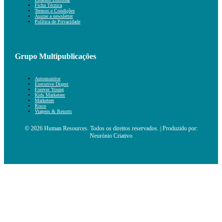
Ficha Técnica
Termos e Condições
Assine a newsletter
Política de Privacidade
Grupo Multipublicações
Automonitor
Executive Digest
Forever Young
Kids Marketeer
Marketeer
Risco
Viagens & Resorts
© 2026 Human Resources. Todos os direitos reservados. | Produzido por:
Neurónio Criativo