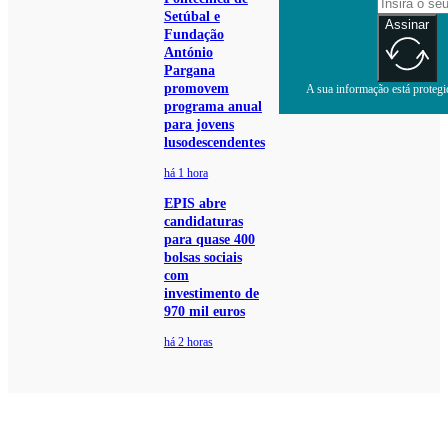
Setúbal e
Assinar
Fundação
António
Pargana
promovem
A sua informação está protegid
programa anual
para jovens
lusodescendentes
há 1 hora
EPIS abre
candidaturas
para quase 400
bolsas sociais
com
investimento de
970 mil euros
há 2 horas