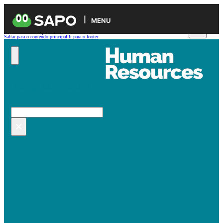
MENU
Saltar para o conteúdo principal
Ir para o footer
Pesquisar no site
Pesquisar
×