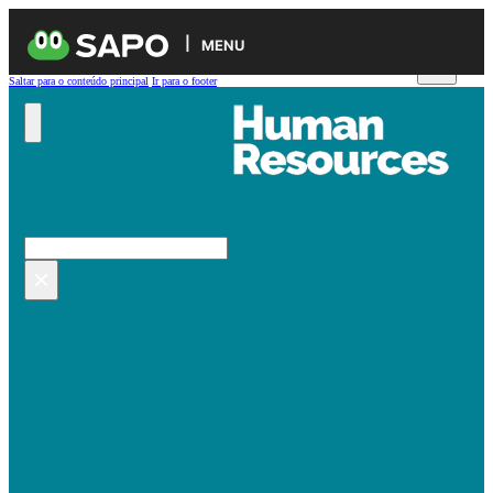
MENU
Saltar para o conteúdo principal
Ir para o footer
Pesquisar no site
Pesquisar
×