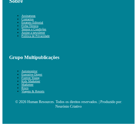
Sobre
Assinaturas
Contactos
Estatuto Editorial
Ficha Técnica
Termos e Condições
Assine a newsletter
Política de Privacidade
Grupo Multipublicações
Automonitor
Executive Digest
Forever Young
Kids Marketeer
Marketeer
Risco
Viagens & Resorts
© 2026 Human Resources. Todos os direitos reservados. | Produzido por:
Neurónio Criativo