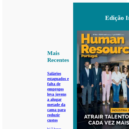
Edição 
Mais
Recentes
Salários
estagnados e
falta de
empregos
leva jovens
a alugar
metade da
cama para
reduzir
custos