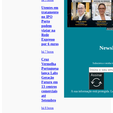
há 5 horas
Utentes em
tratamento
no IPO
Porto
podem
ASSI
viajar na
Rede
Expresso
por 6 euros
Newsl
há 7 horas
Cruz
Subscreva e receba 
Vermelha
Portuguesa
lança Labs
Assinar
Geração
Futuro em
13 centros
comerciais
A sua informação está protegida. Le
até
Setembro
há 8 horas