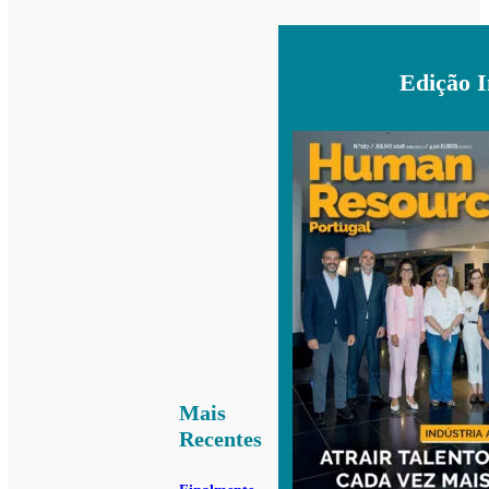
Edição 
Mais
Recentes