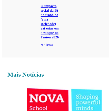
O impacto
social da IA
no trabalho
(e na
sociedade)
vai estar em
destaque no
Fusion 2026
há 4 horas
Mais Notícias