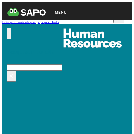
MENU
Saltar para o conteúdo principal
Ir para o footer
Pesquisar no site
Pesquisar
×