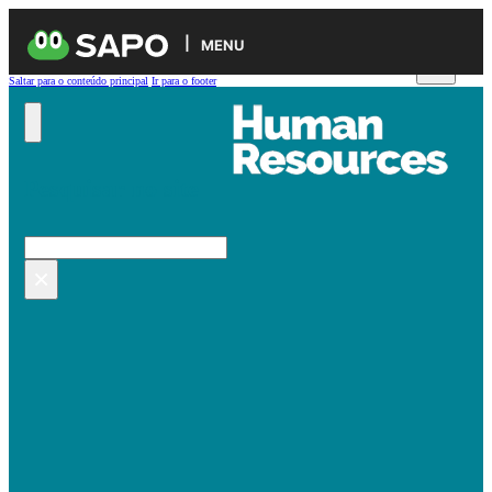
MENU
Saltar para o conteúdo principal
Ir para o footer
Pesquisar no site
Pesquisar
×