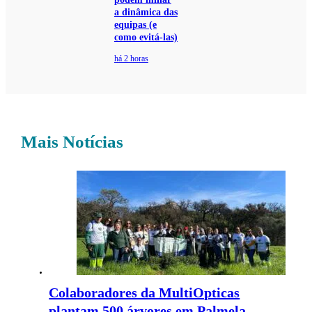
a dinâmica das
equipas (e
como evitá-las)
há 2 horas
Mais Notícias
Colaboradores da MultiOpticas
plantam 500 árvores em Palmela