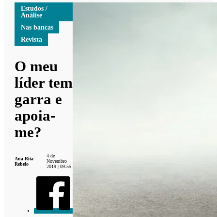
Estudos /
Análise
Nas bancas
Revista
O meu
líder tem
garra e
apoia-
me?
4 de
Ana Rita
Novembro
Rebelo
2019 | 09:55