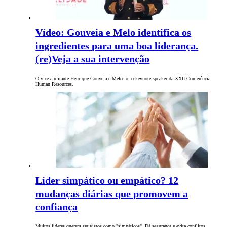
Vídeo: Gouveia e Melo identifica os
ingredientes para uma boa liderança.
(re)Veja a sua intervenção
O vice-almirante Henrique Gouveia e Melo foi o keynote speaker da XXII Conferência
Human Resources.
Líder simpático ou empático? 12
mudanças diárias que promovem a
confiança
Muitos líderes querem ser vistos como "simpáticos". Dá segurança e evita conflitos.