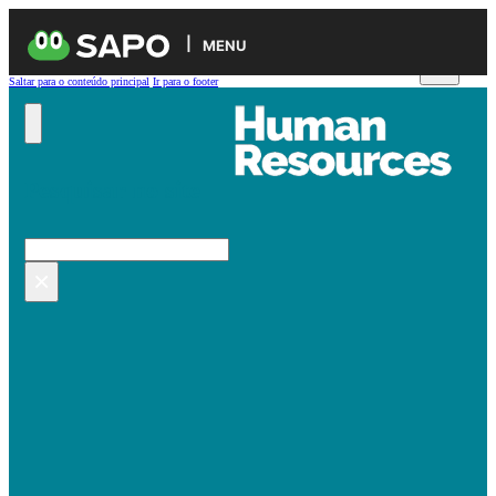
MENU
Saltar para o conteúdo principal
Ir para o footer
Pesquisar no site
Pesquisar
×