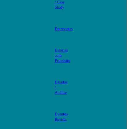
/ Case
Study
Entrevistas
Estórias
com
Propósito
Estudos
/
Análise
Eventos
Revista