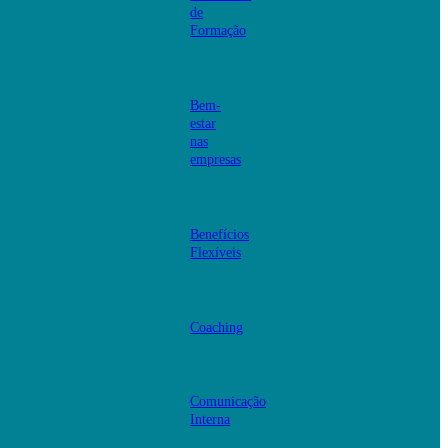
de
Formação
Bem-
estar
nas
empresas
Benefícios
Flexíveis
Coaching
Comunicação
Interna