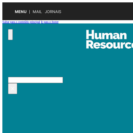
MENU
MAIL
JORNAIS
Saltar para o conteúdo principal
Ir para o footer
Pesquisar no site
Pesquisar
×