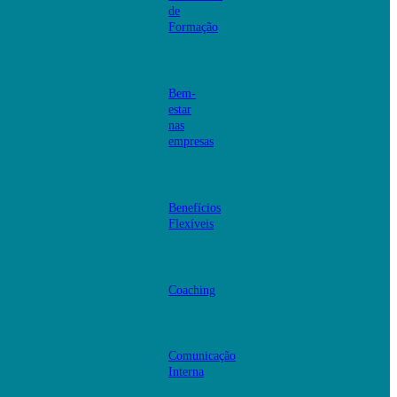
de
Formação
Bem-
estar
nas
empresas
Benefícios
Flexíveis
Coaching
Comunicação
Interna