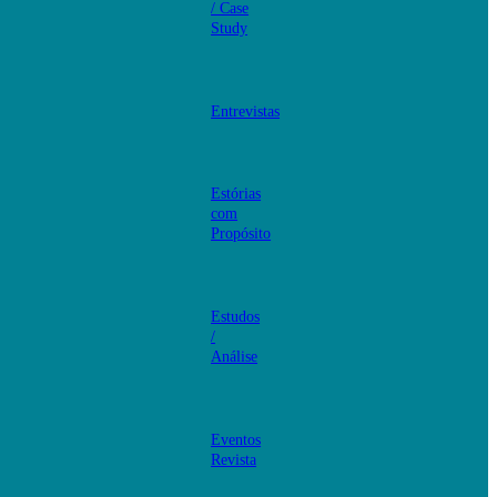
/ Case
Study
Entrevistas
Estórias
com
Propósito
Estudos
/
Análise
Eventos
Revista