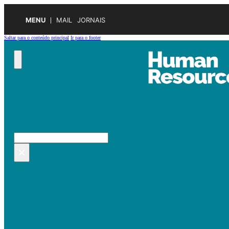
MENU
MAIL
JORNAIS
Saltar para o conteúdo principal
Ir para o footer
Pesquisar no site
Pesquisar
×